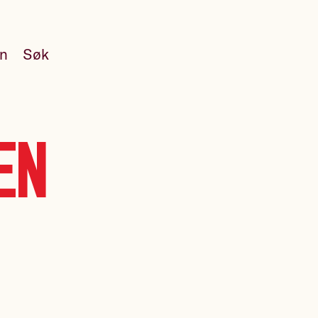
en
Søk
en