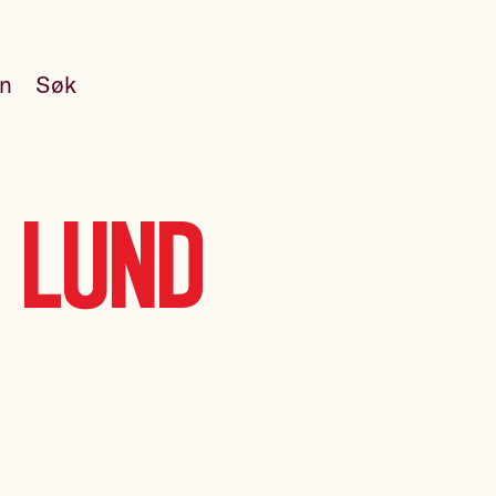
en
Søk
 Lund