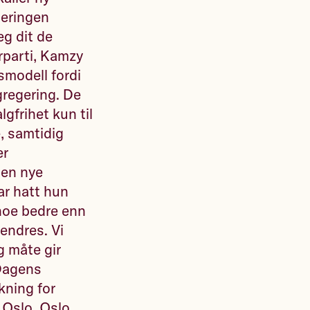
geringen
eg dit de
rparti, Kamzy
smodell fordi
gregering. De
lgfrihet kun til
, samtidig
er
den nye
har hatt hun
noe bedre enn
 endres. Vi
g måte gir
:Dagens
kning for
 Oslo. Oslo