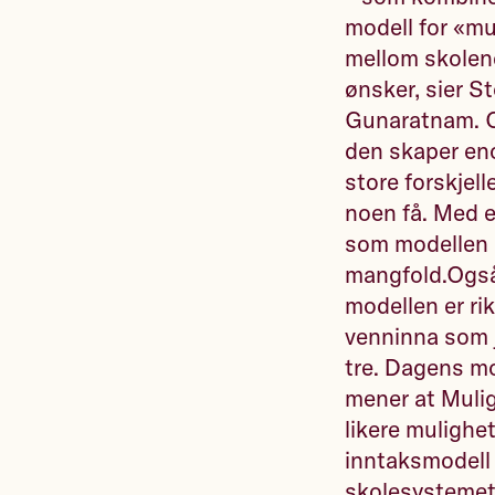
modell for «m
mellom skolene 
ønsker, sier S
Gunaratnam. O
den skaper eno
store forskjelle
noen få. Med e
som modellen i
mangfold.Også
modellen er rik
venninna som j
tre. Dagens mod
mener at Mulig
likere mulighe
inntaksmodell 
skolesystemet 