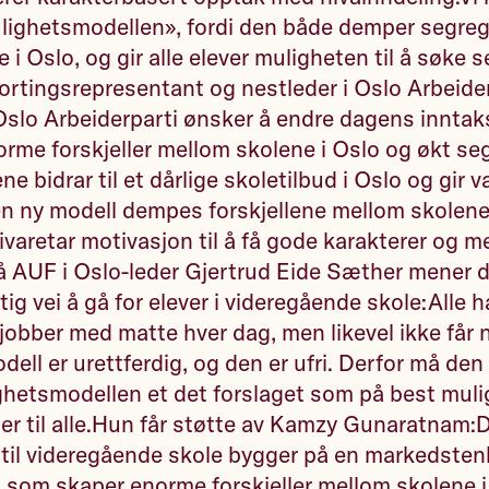
ulighetsmodellen», fordi den både demper segre
i Oslo, og gir alle elever muligheten til å søke s
tortingsrepresentant og nestleder i Oslo Arbeide
slo Arbeiderparti ønsker å endre dagens inntak
rme forskjeller mellom skolene i Oslo og økt se
ne bidrar til et dårlige skoletilbud i Oslo og gir va
n ny modell dempes forskjellene mellom skolene
varetar motivasjon til å få gode karakterer og m
 AUF i Oslo-leder Gjertrud Eide Sæther mener 
tig vei å gå for elever i videregående skole:Alle 
obber med matte hver dag, men likevel ikke får 
ell er urettferdig, og den er ufri. Derfor må den
hetsmodellen et det forslaget som på best muli
ter til alle.Hun får støtte av Kamzy Gunaratnam
til videregående skole bygger på en markedsten
som skaper enorme forskjeller mellom skolene i