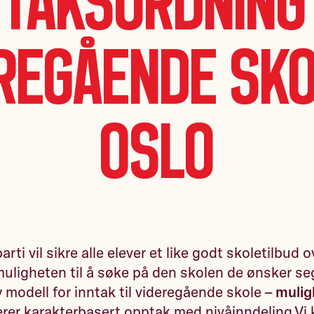
ntaksordning 
regående sko
Oslo
rti vil sikre alle elever et like godt skoletilbud 
 muligheten til å søke på den skolen de ønsker se
y modell for inntak til videregående skole –
mulig
er karakterbasert opptak med nivåinndeling.Vi k