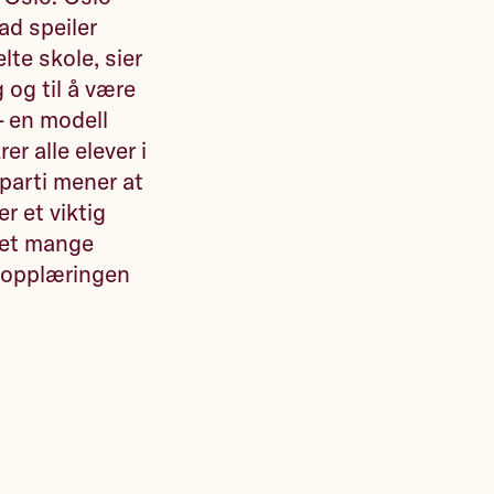
ad speiler
lte skole, sier
 og til å være
– en modell
r alle elever i
parti mener at
r et viktig
 det mange
er opplæringen