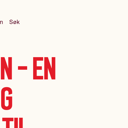
en
Søk
n – en
ig