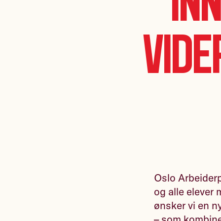
in
vide
Oslo Arbeiderpa
og alle elever
ønsker vi en n
– som kombiner