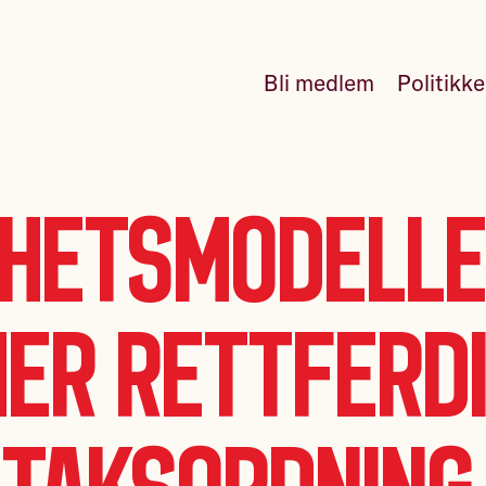
Bli medlem
Politikk
hetsmodelle
er rettferd