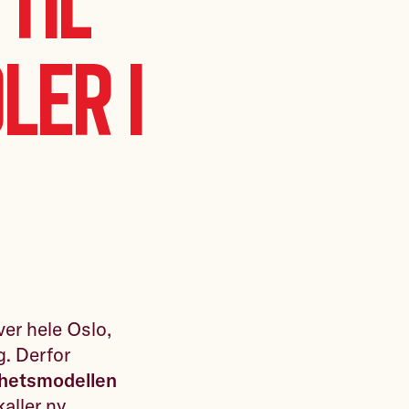
til
ler i
over hele Oslo,
g. Derfor
hetsmodellen
aller ny