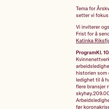
Tema for Årskv
setter vi foku
Vi inviterer og
Frist for å sen
Katinka Riksf
Program
Kl. 1
Kvinnenettverk
arbeidsledighe
historien som 
ledighet til å 
flere bransjer
skyhøy.209.000
Arbeidsledigh
før koronakris