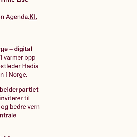
en Agenda.
Kl.
ge – digital
i varmer opp
estleder Hadia
ken i Norge.
beiderpartiet
viterer til
 og bedre vern
ntrale