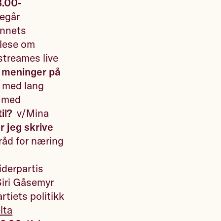
8.00-
regår
unnets
 lese om
streames live
 meninger på
e med lang
d med
til?
v/Mina
 jeg skrive
råd for næring
iderpartis
Siri Gåsemyr
tiets politikk
lta