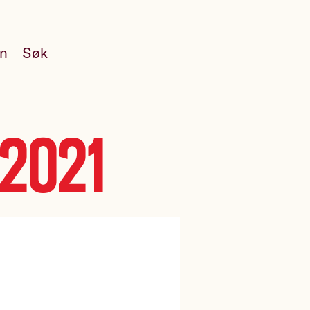
en
Søk
 2021