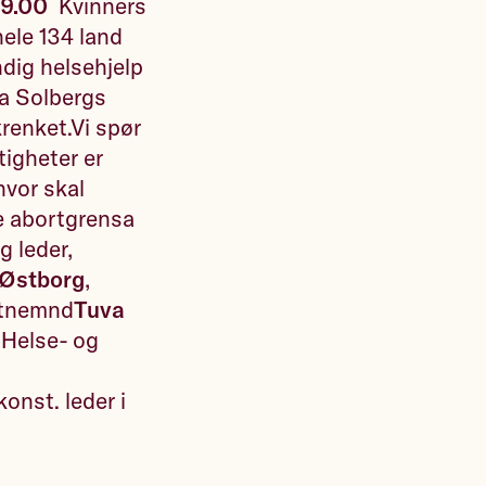
-19.00
Kvinners
hele 134 land
ndig helsehjelp
na Solbergs
krenket.Vi spør
tigheter er
hvor skal
de abortgrensa
ig leder,
 Østborg
,
rtnemnd
Tuva
 Helse- og
onst. leder i