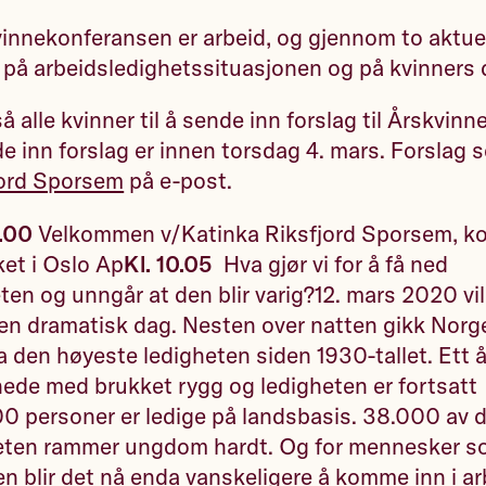
innekonferansen er arbeid, og gjennom to aktue
s på arbeidsledighetssituasjonen og på kvinners 
så alle kvinner til å sende inn forslag til Årskvi
de inn forslag er innen torsdag 4. mars. Forslag s
jord Sporsem
på e-post.
0.00
Velkommen v/Katinka Riksfjord Sporsem, kon
et i Oslo Ap
Kl. 10.05
Hva gjør vi for å få ned
ten og unngår at den blir varig?12. mars 2020 vil 
en dramatisk dag. Nesten over natten gikk Norge
ha den høyeste ledigheten siden 1930-tallet. Ett å
 nede med brukket rygg og ledigheten er fortsatt
 personer er ledige på landsbasis. 38.000 av d
eten rammer ungdom hardt. Og for mennesker so
en blir det nå enda vanskeligere å komme inn i a