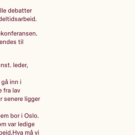
lle debatter
deltidsarbeid.
nnekonferansen.
endes til
st. leder,
gå inn i
 fra lav
r senere ligger
em bor i Oslo.
m var ledige
rbeid.Hva må vi