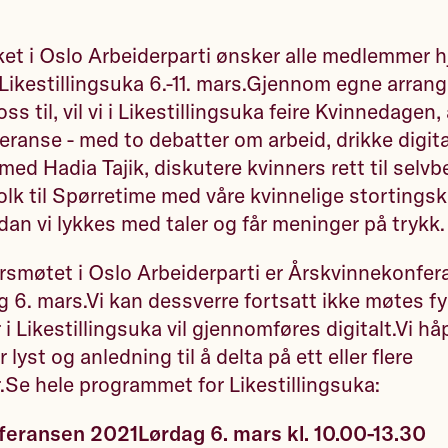
et i Oslo Arbeiderparti ønsker alle medlemmer hj
Likestillingsuka 6.-11. mars.Gjennom egne arran
oss til, vil vi i Likestillingsuka feire Kvinnedagen
ranse - med to debatter om arbeid, drikke digita
ed Hadia Tajik, diskutere kvinners rett til selv
folk til Spørretime med våre kvinnelige stortings
dan vi lykkes med taler og får meninger på trykk
årsmøtet i Oslo Arbeiderparti er Årskvinnekonfer
dag 6. mars.Vi kan dessverre fortsatt ikke møtes fy
 Likestillingsuka vil gjennomføres digitalt.Vi håp
yst og anledning til å delta på ett eller flere
.Se hele programmet for Likestillingsuka:
feransen 2021
Lørdag 6. mars kl. 10.00-13