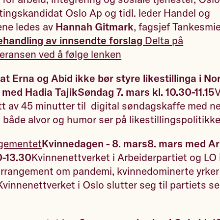
rtingskandidat Oslo Ap og tidl. leder Handel og
ne ledes av
Hannah Gitmark
, fagsjef Tankesmi
ehandling av innsendte forslag
Delta på
eransen ved å følge lenken
at Erna og Abid ikke bør styre likestillinga i Nor
 med Hadia Tajik
Søndag 7. mars kl. 10.30-11.15
V
ett av 45 minutter til digital søndagskaffe med n
 både alvor og humor ser på likestillingspolitik
ngementet
Kvinnedagen - 8. mars
8. mars med Ar
0-13.30
Kvinnenettverket i Arbeiderpartiet og LO in
t arrangement om pandemi, kvinnedominerte yrker
vinnenettverket i Oslo slutter seg til partiets se