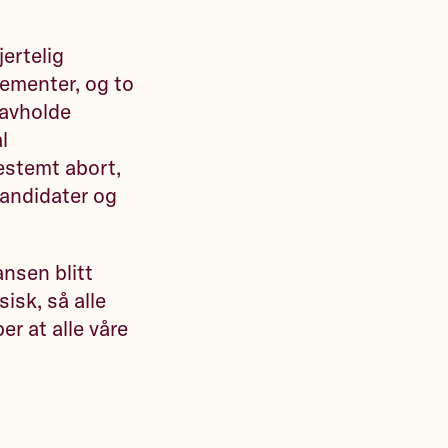
ertelig
gementer, og to
, avholde
l
bestemt abort,
kandidater og
.
ansen blitt
sisk, så alle
er at alle våre
.30