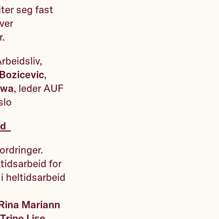
iter seg fast
ver
r.
Arbeidsliv,
Bozicevic
,
iwa
, leder AUF
Oslo
tid
ordringer.
tidsarbeid for
 i heltidsarbeid
Rina Mariann
o
Trine Lise