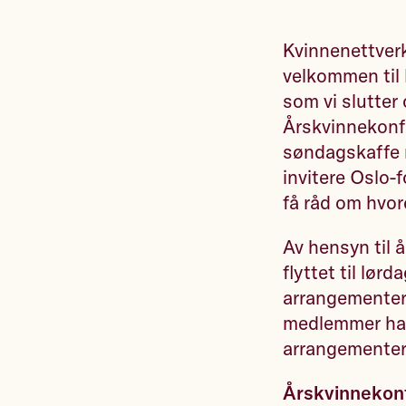
Kvinnenettverk
velkommen til 
som vi slutter 
Årskvinnekonfe
søndagskaffe m
invitere Oslo-
få råd om hvor
Av hensyn til 
flyttet til lør
arrangementer i
medlemmer har l
arrangementer
Årskvinnekon