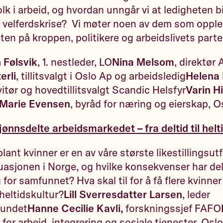
folk i arbeid, og hvordan unngår vi at ledigheten b
ig velferdskrise? Vi møter noen av dem som opple
ten på kroppen, politikere og arbeidslivets parte
 Følsvik
, 1. nestleder, LO
Nina Melsom
, direktør 
erli
, tillitsvalgt i Oslo Ap og arbeidsledig
Helena 
vitør og hovedtillitsvalgt Scandic Helsfyr
Varin H
 Marie Evensen
, byråd for næring og eierskap, 
kjønnsdelte arbeidsmarkedet – fra deltid til hel
lant kvinner er en av våre største likestillingsutf
uasjonen i Norge, og hvilke konsekvenser har del
for samfunnet? Hva skal til for å få flere kvinner
heltidskultur?
Lill Sverresdatter Larsen
, leder
bundet
Hanne Cecilie Kavli,
forskningssjef FAFO
 for arbeid, integrering og sosiale tjenester, Osl