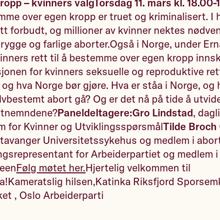
ropp – kvinners valg
Torsdag 11. mars kl. 18.00
emme over egen kropp er truet og kriminalisert. I 
att forbudt, og millioner av kvinner nektes nødve
utrygge og farlige aborter.Også i Norge, under Er
kvinners rett til å bestemme over egen kropp inns
jonen for kvinners seksuelle og reproduktive ret
, og hva Norge bør gjøre. Hva er ståa i Norge, og 
lvbestemt abort gå? Og er det nå på tide å utvi
ortnemndene?
Paneldeltagere:
Gro Lindstad
, dagl
 for Kvinner og Utviklingsspørsmål
Tilde Broch
Stavanger Universitetssykehus og medlem i abo
ingsrepresentant for Arbeiderpartiet og medlem i
een
Følg møtet her.
Hjertelig velkommen til
ka!Kameratslig hilsen,Katinka Riksfjord Sporsemk
et , Oslo Arbeiderparti