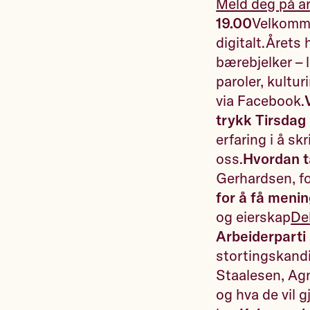
Meld deg på a
19.00
Velkommen
digitalt.Årets
bærebjelker – 
paroler, kultu
via Facebook.
trykk
Tirsdag 
erfaring i å s
oss.
Hvordan ta
Gerhardsen, fo
for å få meni
og eierskap
De
Arbeiderparti
stortingskand
Staalesen, Agn
og hva de vil g