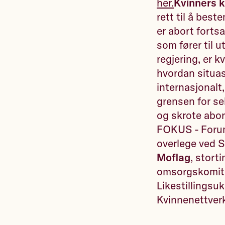
her.
Kvinners k
rett til å best
er abort forts
som fører til 
regjering, er 
hvordan situas
internasjonalt
grensen for se
og skrote ab
FOKUS - Forum
overlege ved 
Moflag
, stort
omsorgskomit
Likestillingsu
Kvinnenettverk