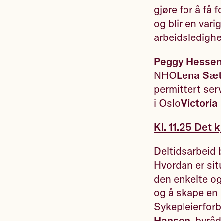
gjøre for å få 
og blir en var
arbeidsledighe
Peggy Hessen
NHO
Lena Sæt
permittert ser
i Oslo
Victoria
Kl. 11.25 Det 
Deltidsarbeid b
Hvordan er sit
den enkelte og 
og å skape en 
Sykepleierfor
Hansen
, byråd