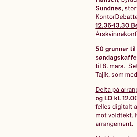
Sundnes
, sto
KontorDebatte
12.35-13.30 B
Årskvinnekonf
50 grunner til 
søndagskaffe
til 8. mars. S
Tajik, som med
Delta på arra
og LO kl. 12.0
felles digital
mot voldtekt. K
arrangement.