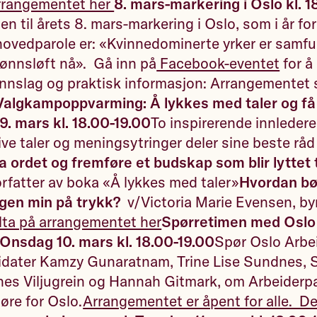
rrangementet her
8. mars-markering i Oslo kl. 1
 til årets 8. mars-markering i Oslo, som i år fo
 hovedparole er: «Kvinnedominerte yrker er samf
lønnsløft nå». Gå inn på
Facebook-eventet
for å
rinnslag og praktisk informasjon: Arrangementet 
Valgkampoppvarming: Å lykkes med taler og få
9. mars kl. 18.00-19.00
To inspirerende innleder
krive taler og meningsytringer deler sine beste rå
 ordet og fremføre et budskap som blir lyttet 
rfatter av boka «Å lykkes med taler»
Hvordan bør
ngen min på trykk?
v/Victoria Marie Evensen, by
lta på arrangementet her
Spørretimen med Oslo
Onsdag 10. mars kl. 18.00-19.00
Spør Oslo Arbe
idater Kamzy Gunaratnam, Trine Lise Sundnes, 
es Viljugrein og Hannah Gitmark, om Arbeiderpar
jøre for Oslo.
Arrangementet er åpent for alle. De