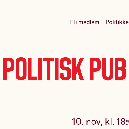
Bli medlem
Politikk
Politisk pub
10. nov, kl. 